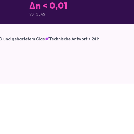
Δn < 0,01
VS. GLAS
TO und gehärtetem Glas
Technische Antwort < 24 h