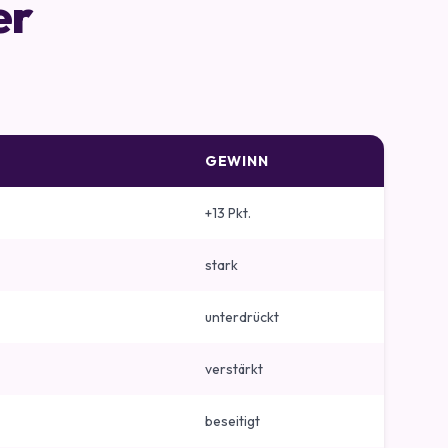
er
GEWINN
+13 Pkt.
stark
unterdrückt
verstärkt
beseitigt