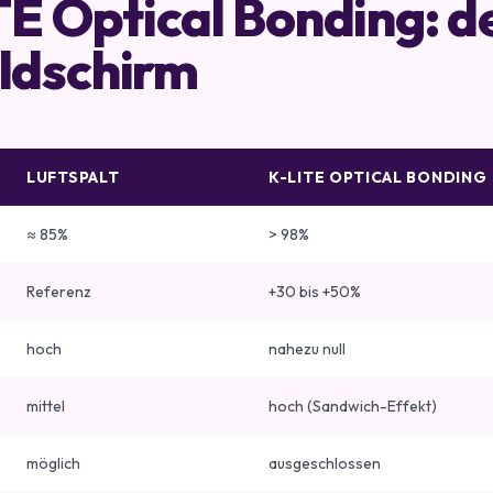
TE Optical Bonding: d
ldschirm
LUFTSPALT
K-LITE OPTICAL BONDING
≈ 85%
> 98%
Referenz
+30 bis +50%
hoch
nahezu null
mittel
hoch (Sandwich-Effekt)
möglich
ausgeschlossen