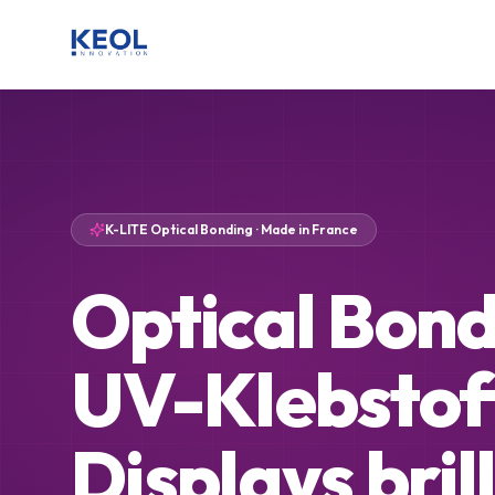
K-LITE Optical Bonding · Made in France
Optical Bond
UV-Klebstoff
Displays bril