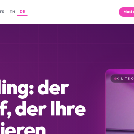
DE
FR
EN
Muste
ing: der
K-LITE O
, der Ihre
lieren