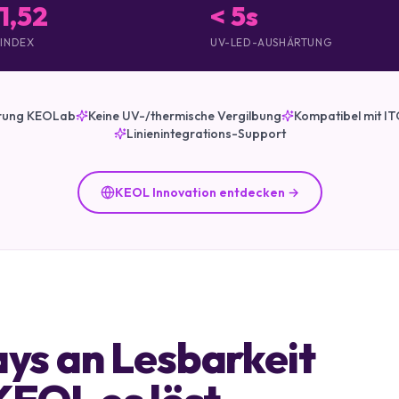
1,52
< 5s
INDEX
UV-LED-AUSHÄRTUNG
erung KEOLab
Keine UV-/thermische Vergilbung
Kompatibel mit I
Linienintegrations-Support
KEOL Innovation entdecken →
ys an Lesbarkeit