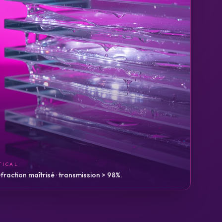
TICAL
éfraction maîtrisé · transmission > 98%.