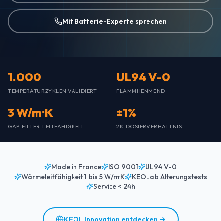
Mit Batterie-Experte sprechen
1.000
UL94 V-0
TEMPERATURZYKLEN VALIDIERT
FLAMMHEMMEND
3 W/m·K
±1%
GAP-FILLER-LEITFÄHIGKEIT
2K-DOSIERVERHÄLTNIS
Made in France
ISO 9001
UL94 V-0
Wärmeleitfähigkeit 1 bis 5 W/m·K
KEOLab Alterungstests
Service < 24h
KEOL Innovation entdecken →