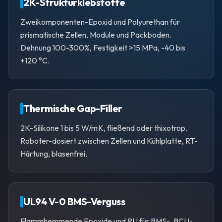
2K-Strukturklebstoffe
Zweikomponenten-Epoxid und Polyurethan für
prismatische Zellen, Module und Packboden.
Dehnung 100-300%, Festigkeit >15 MPa, -40 bis
+120 °C.
Thermische Gap-Filler
2K-Silikone 1 bis 5 W/m·K, fließend oder thixotrop.
Roboter-dosiert zwischen Zellen und Kühlplatte, RT-
Härtung, blasenfrei.
UL94 V-0 BMS-Verguss
Flammhemmende Epoxide und PU für BMS-, BCU-