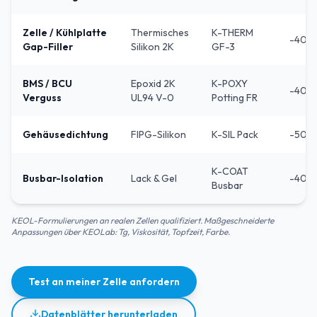
Zelle / Kühlplatte
Thermisches
K-THERM
-40 /
Gap-Filler
Silikon 2K
GF-3
BMS / BCU
Epoxid 2K
K-POXY
-40 /
Verguss
UL94 V-0
Potting FR
Gehäusedichtung
FIPG-Silikon
K-SIL Pack
-50 /
K-COAT
Busbar-Isolation
Lack & Gel
-40 /
Busbar
KEOL-Formulierungen an realen Zellen qualifiziert. Maßgeschneiderte
Anpassungen über KEOLab: Tg, Viskosität, Topfzeit, Farbe.
Test an meiner Zelle anfordern
Datenblätter herunterladen