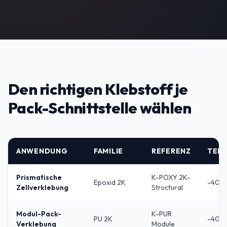
Den richtigen Klebstoff je
Pack-Schnittstelle wählen
ANWENDUNG
FAMILIE
REFERENZ
TEM
Prismatische
K-POXY 2K-
Epoxid 2K
-40 /
Zellverklebung
Structural
Modul-Pack-
K-PUR
PU 2K
-40 /
Verklebung
Module