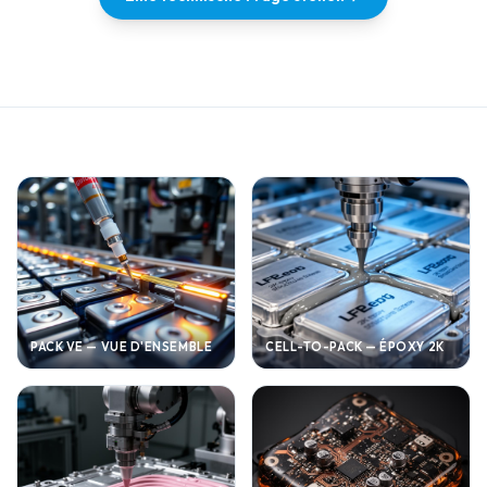
PACK VE — VUE D'ENSEMBLE
CELL-TO-PACK — ÉPOXY 2K